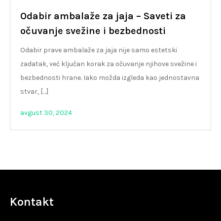
Odabir ambalaže za jaja – Saveti za
očuvanje svežine i bezbednosti
Odabir prave ambalaže za jaja nije samo estetski
zadatak, već ključan korak za očuvanje njihove svežine i
bezbednosti hrane. Iako možda izgleda kao jednostavna
stvar, […]
avgust 30, 2024
Kontakt