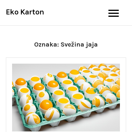
Skip
Eko Karton
to
content
Oznaka:
Svežina jaja