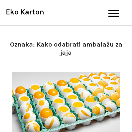
Skip
Eko Karton
to
content
Oznaka:
Kako odabrati ambalažu za
jaja